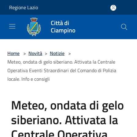
Salta al contenuto principale
Regione Lazio
Città di
Ciampino
Home
>
Novità
>
Notizie
>
Meteo, ondata di gelo siberiano. Attivata la Centrale
Operativa Eventi Straordinari del Comando di Polizia
locale. Info e consigli
Meteo, ondata di gelo
siberiano. Attivata la
Centrale Operativa