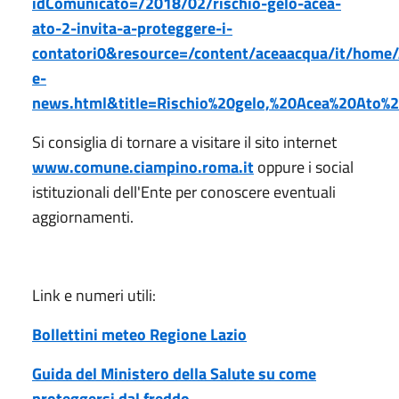
idComunicato=/2018/02/rischio-gelo-acea-
ato-2-invita-a-proteggere-i-
contatori0&resource=/content/aceaacqua/it/home/
e-
news.html&title=Rischio%20gelo,%20Acea%20Ato%2
Si consiglia di tornare a visitare il sito internet
www.comune.ciampino.roma.it
oppure i social
istituzionali dell'Ente per conoscere eventuali
aggiornamenti.
Link e numeri utili:
Bollettini meteo Regione Lazio
Guida del Ministero della Salute su come
proteggersi dal freddo