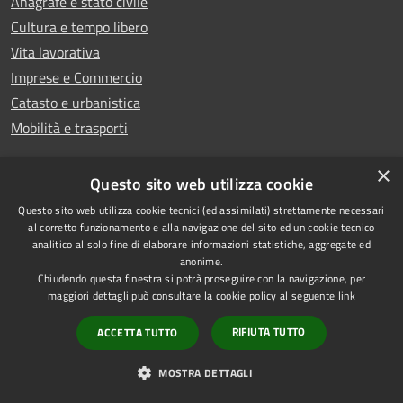
Anagrafe e stato civile
Cultura e tempo libero
Vita lavorativa
Imprese e Commercio
Catasto e urbanistica
Mobilità e trasporti
×
Questo sito web utilizza cookie
Questo sito web utilizza cookie tecnici (ed assimilati) strettamente necessari
Giustizia e sicurezza pubblica
al corretto funzionamento e alla navigazione del sito ed un cookie tecnico
analitico al solo fine di elaborare informazioni statistiche, aggregate ed
Tributi,finanze e contravvenzioni
anonime.
Ambiente
Chiudendo questa finestra si potrà proseguire con la navigazione, per
maggiori dettagli può consultare la cookie policy al seguente
link
Salute, benessere e assistenza
Autorizzazioni
RIFIUTA TUTTO
ACCETTA TUTTO
MOSTRA DETTAGLI
NOVITÀ