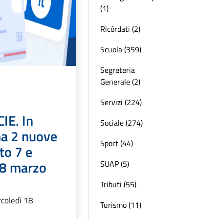
(1)
Ricòrdati (2)
Scuola (359)
Segreteria
Generale (2)
Servizi (224)
IE. In
Sociale (274)
a 2 nuove
Sport (44)
to 7 e
8 marzo
SUAP (5)
Tributi (55)
coledì 18
Turismo (11)