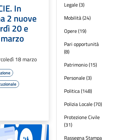
Legale (3)
IE. In
a 2 nuove
Mobilità (24)
rdì 20 e
Opere (19)
 marzo
Pari opportunità
(8)
rcoledì 18 marzo
Patrimonio (15)
azione
Personale (3)
tuzionale
Politica (148)
Polizia Locale (70)
Protezione Civile
(31)
Rassegna Stampa