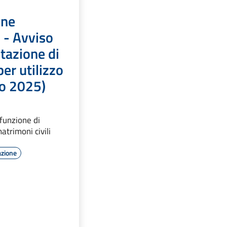
one
 - Avviso
tazione di
per utilizzo
no 2025)
 funzione di
atrimoni civili
azione