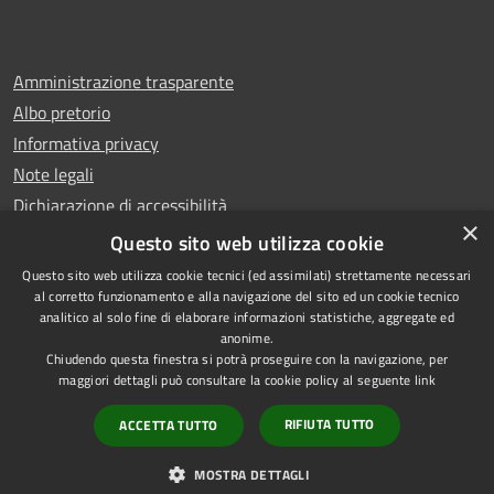
Amministrazione trasparente
Albo pretorio
Informativa privacy
Note legali
Dichiarazione di accessibilità
×
Whistleblowing
Questo sito web utilizza cookie
Questo sito web utilizza cookie tecnici (ed assimilati) strettamente necessari
al corretto funzionamento e alla navigazione del sito ed un cookie tecnico
analitico al solo fine di elaborare informazioni statistiche, aggregate ed
anonime.
Copyright © 2024 Città
RSS
Chiudendo questa finestra si potrà proseguire con la navigazione, per
di Ciampino
Accessibilità
maggiori dettagli può consultare la cookie policy al seguente
link
Powered by
Privacy
Municipium
RIFIUTA TUTTO
ACCETTA TUTTO
•
Cookie
Accesso redazione
Mappa del sito
MOSTRA DETTAGLI