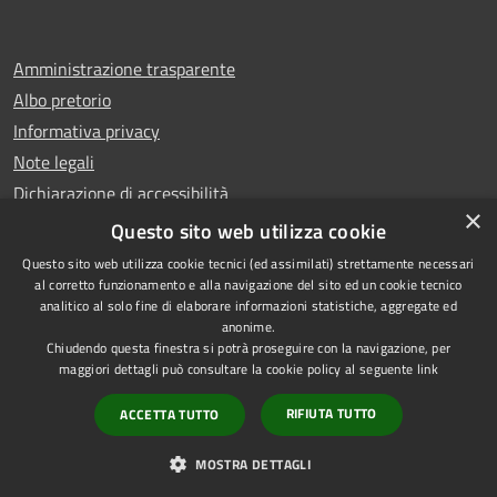
Amministrazione trasparente
Albo pretorio
Informativa privacy
Note legali
Dichiarazione di accessibilità
×
Whistleblowing
Questo sito web utilizza cookie
Questo sito web utilizza cookie tecnici (ed assimilati) strettamente necessari
al corretto funzionamento e alla navigazione del sito ed un cookie tecnico
analitico al solo fine di elaborare informazioni statistiche, aggregate ed
anonime.
Copyright © 2024 Città
RSS
Chiudendo questa finestra si potrà proseguire con la navigazione, per
di Ciampino
Accessibilità
maggiori dettagli può consultare la cookie policy al seguente
link
Powered by
Privacy
Municipium
RIFIUTA TUTTO
ACCETTA TUTTO
•
Cookie
Accesso redazione
Mappa del sito
MOSTRA DETTAGLI