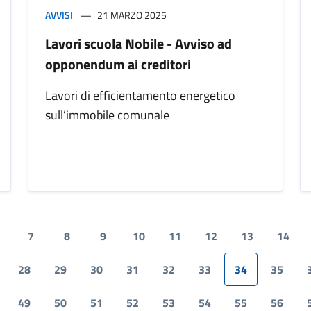
AVVISI
21 MARZO 2025
Lavori scuola Nobile - Avviso ad
opponendum ai creditori
Lavori di efficientamento energetico
sull’immobile comunale
7
8
9
10
11
12
13
14
28
29
30
31
32
33
34
35
49
50
51
52
53
54
55
56