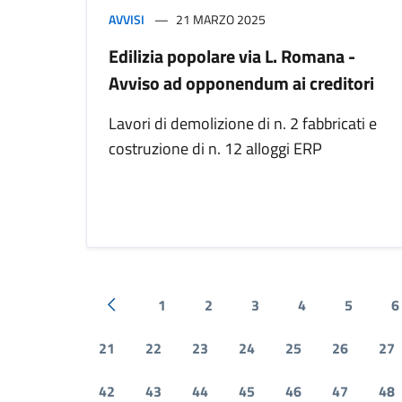
AVVISI
21 MARZO 2025
Edilizia popolare via L. Romana -
Avviso ad opponendum ai creditori
Lavori di demolizione di n. 2 fabbricati e
costruzione di n. 12 alloggi ERP
1
2
3
4
5
6
Pagina precedente
21
22
23
24
25
26
27
42
43
44
45
46
47
48