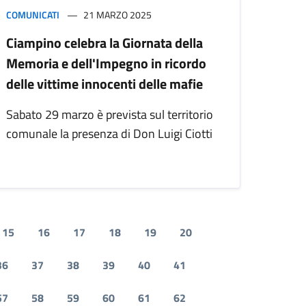
COMUNICATI
21 MARZO 2025
Ciampino celebra la Giornata della
Memoria e dell'Impegno in ricordo
delle vittime innocenti delle mafie
Sabato 29 marzo è prevista sul territorio
comunale la presenza di Don Luigi Ciotti
15
16
17
18
19
20
36
37
38
39
40
41
57
58
59
60
61
62